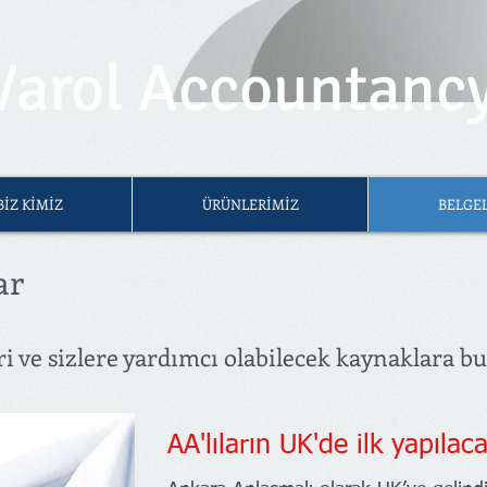
Varol Accountanc
BİZ KİMİZ
ÜRÜNLERİMİZ
BELGE
ar
i ve sizlere yardımcı olabilecek kaynaklara bu
AA'lıların UK'de ilk yapılaca