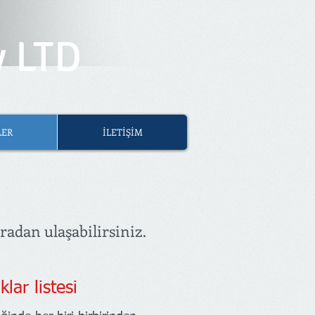
y LTD
LER
İLETİŞİM
radan ulaşabilirsiniz.
klar listesi